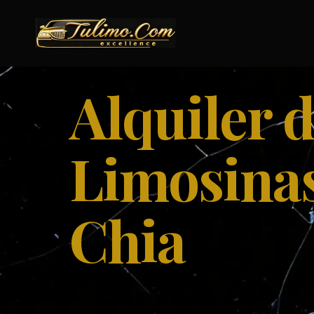
Saltar
al
contenido
Alquiler 
Limosina
Chia