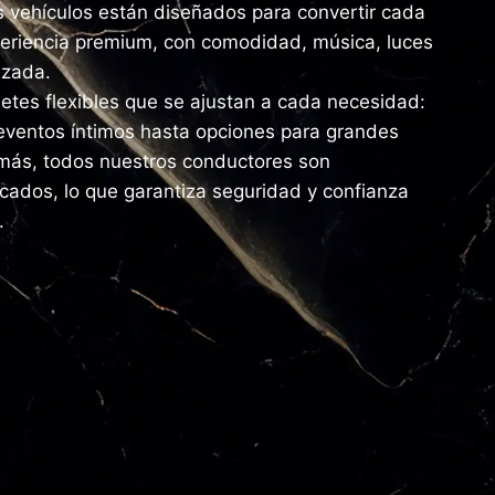
 vehículos están diseñados para convertir cada
periencia premium, con comodidad, música, luces
izada.
tes flexibles que se ajustan a cada necesidad:
eventos íntimos hasta opciones para grandes
más, todos nuestros conductores son
ficados, lo que garantiza seguridad y confianza
.