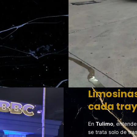
Limosinas
cada tra
En
Tulimo
, entend
se trata solo de tra