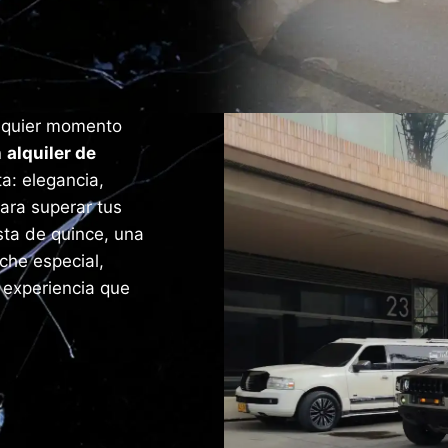
alquier momento
n
alquiler de
a: elegancia,
ara superar tus
sta de quince, una
che especial,
a experiencia que