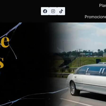
Pla
Promocione
de
s