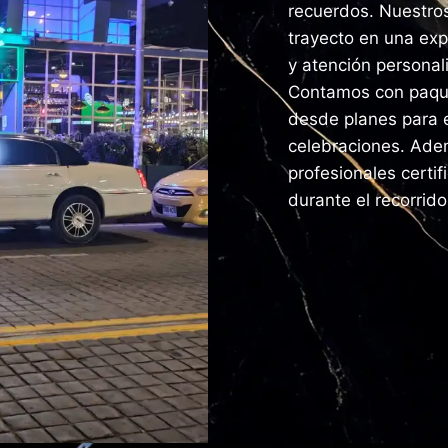
recuerdos. Nuestros
trayecto en una ex
y atención personal
Contamos con paque
desde planes para 
celebraciones. Ade
profesionales certi
durante el recorrido