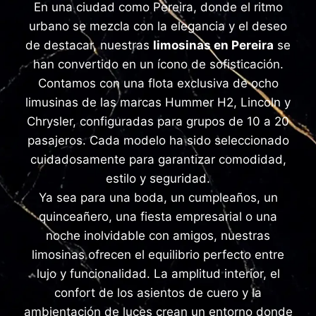
En una ciudad como Pereira, donde el ritmo
urbano se mezcla con la elegancia y el deseo
de destacar, nuestras
limosinas en Pereira
se
han convertido en un ícono de sofisticación.
Contamos con una flota exclusiva de ocho
limusinas de las marcas Hummer H2, Lincoln y
Chrysler, configuradas para grupos de 10 a 20
pasajeros. Cada modelo ha sido seleccionado
cuidadosamente para garantizar comodidad,
estilo y seguridad.
Ya sea para una boda, un cumpleaños, un
quinceañero, una fiesta empresarial o una
noche inolvidable con amigos, nuestras
limosinas ofrecen el equilibrio perfecto entre
lujo y funcionalidad. La amplitud interior, el
confort de los asientos de cuero y la
ambientación de luces crean un entorno donde